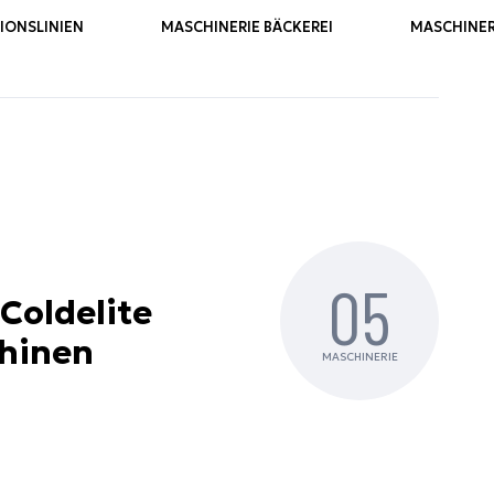
ONSLINIEN
MASCHINERIE BÄCKEREI
MASCHINER
05
Coldelite
hinen
MASCHINERIE