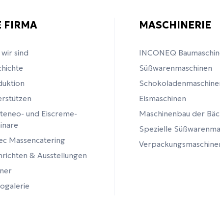
E FIRMA
MASCHINERIE
wir sind
INCONEQ Baumaschin
hichte
Süßwarenmaschinen
duktion
Schokoladenmaschine
rstützen
Eismaschinen
teneo- und Eiscreme-
Maschinenbau der Bäc
inare
Spezielle Süßwarenma
tec Massencatering
Verpackungsmaschine
richten & Ausstellungen
ner
ogalerie