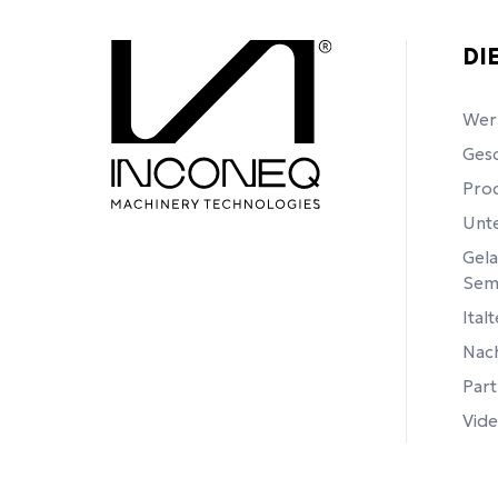
DI
Wer 
Gesc
Pro
Unte
Gela
Sem
Ital
Nach
Part
Vide