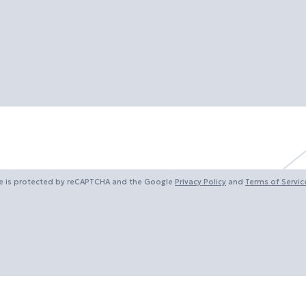
te is protected by reCAPTCHA and the Google
Privacy Policy
and
Terms of Servic