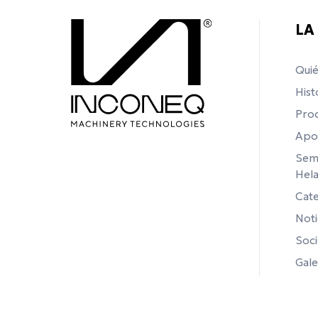
LA
Qui
Hist
Pro
Apo
Semi
Hel
Cate
Noti
Soci
Gale