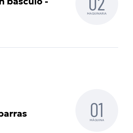
02
n basculo -
MAQUINARIA
01
barras
MÁQUINA