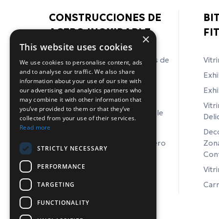
CONSTRUCCIONES DE
ΒΙ
ACERO INOXIDABLE
FI
×
This website uses cookies
Bancos de trabajo de armarios de
Vitr
We use cookies to personalise content, ads
acero inoxidable
and to analyse our traffic. We also share
Exhi
information about your use of our site with
Mesas de trabajo de acero
Exhi
our advertising and analytics partners who
inoxidable
may combine it with other information that
Vitr
you’ve provided to them or that they’ve
Fregaderos de acero inoxidable
Deli
collected from your use of their services.
Read more
Incendios de acero inoxidable
Deco
Equipos de laboratorio de acero
Zona
STRICTLY NECESSARY
inoxidable
Conf
PERFORMANCE
Vitr
Carr
TARGETING
FUNCTIONALITY