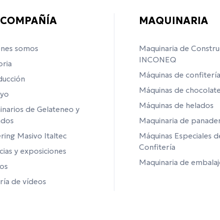
 COMPAÑÍA
MAQUINARIA
énes somos
Maquinaria de Constru
INCONEQ
oria
Máquinas de confiterí
ducción
Máquinas de chocolat
yo
Máquinas de helados
narios de Gelateneo y
ados
Maquinaria de panader
ring Masivo Italtec
Máquinas Especiales d
Confitería
cias y exposiciones
Maquinaria de embalaj
os
ría de vídeos