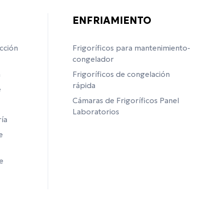
ENFRIAMIENTO
cción
Frigoríficos para mantenimiento-
congelador
a
Frigoríficos de congelación
rápida
e
Cámaras de Frigoríficos Panel
Laboratorios
ía
e
e