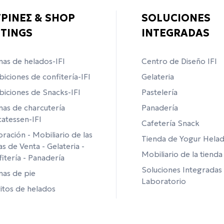
ΤΡΙΝΕΣ & SHOP
SOLUCIONES
TTINGS
INTEGRADAS
inas de helados-IFI
Centro de Diseño IFI
biciones de confitería-IFI
Gelateria
biciones de Snacks-IFI
Pastelería
inas de charcutería
Panadería
catessen-IFI
Cafetería Snack
ración - Mobiliario de las
Tienda de Yogur Hela
s de Venta - Gelateria -
Mobiliario de la tienda
itería - Panadería
Soluciones Integradas
inas de pie
Laboratorio
itos de helados