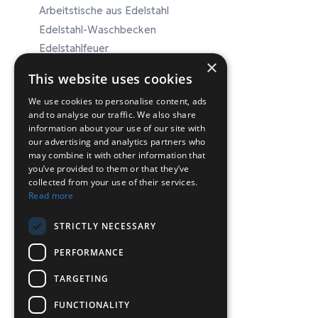
Arbeitstische aus Edelstahl
Edelstahl-Waschbecken
Edelstahlfeuer
×
Edelstahl-Laborausrüstung
This website uses cookies
We use cookies to personalise content, ads
and to analyse our traffic. We also share
ΕΠΙΚΟΙΝΩΝΙΑ
information about your use of our site with
our advertising and analytics partners who
may combine it with other information that
Chr. Lada 44, 12132, Peristeri, Athen
you’ve provided to them or that they’ve
collected from your use of their services.
T: 210-5746040, 210-5758849
Read more
F:
info@inconeq.gr
STRICTLY NECESSARY
PERFORMANCE
TARGETING
FUNCTIONALITY