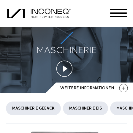
MASCHINERIE
PRODUKTE
DIE FIRMA
INTEGRIERTE LÖSUNGEN
WEITERE INFORMATIONEN
ALLES RUND UM INCONEQ
MASCHINERIE GEBÄCK
MASCHINERIE EIS
MASCHI