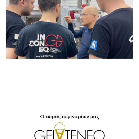
O xώρος σεμιναρίων μας