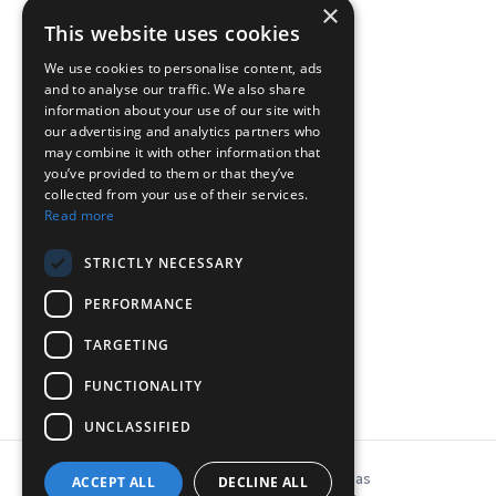
×
Edelstahl-Laborausrüstung
This website uses cookies
We use cookies to personalise content, ads
and to analyse our traffic. We also share
ΕΠΙΚΟΙΝΩΝΙΑ
information about your use of our site with
our advertising and analytics partners who
may combine it with other information that
Chr. Lada 44, 12132, Peristeri, Athen
you’ve provided to them or that they’ve
collected from your use of their services.
T: 210-5746040, 210-5758849
Read more
F:
info@inconeq.gr
STRICTLY NECESSARY
PERFORMANCE
TARGETING
FUNCTIONALITY
UNCLASSIFIED
© Copyright 2026 INCONEQ Hellas
ACCEPT ALL
DECLINE ALL