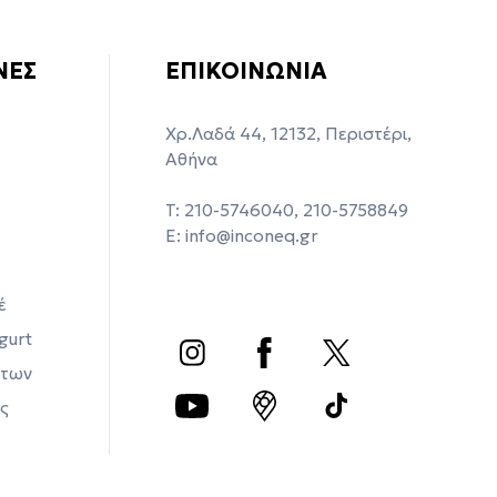
ΝΕΣ
ΕΠΙΚΟΙΝΩΝΙΑ
Χρ.Λαδά 44, 12132, Περιστέρι,
Αθήνα
T: 210-5746040, 210-5758849
Ε:
info@inconeq.gr
έ
gurt
άτων
ς