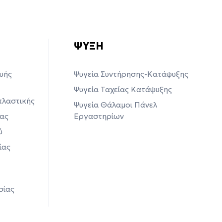
ΨΥΞΗ
υής
Ψυγεία Συντήρησης-Κατάψυξης
Ψυγεία Ταχείας Κατάψυξης
λαστικής
Ψυγεία Θάλαμοι Πάνελ
ας
Εργαστηρίων
ύ
ίας
σίας