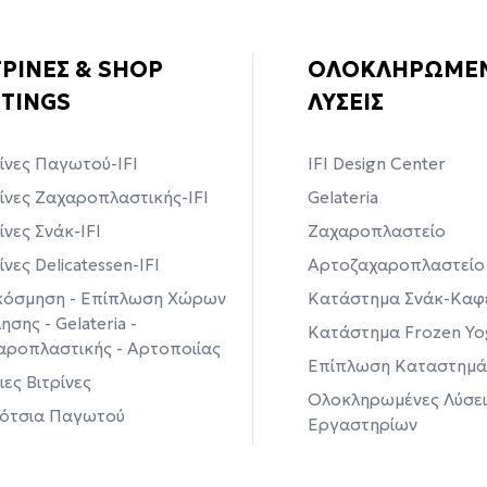
ΤΡΙΝΕΣ & SHOP
ΟΛΟΚΛΗΡΩΜΕ
TTINGS
ΛΥΣΕΙΣ
ίνες Παγωτού-IFI
ΙFI Design Center
ίνες Ζαχαροπλαστικής-IFI
Gelateria
ίνες Σνάκ-IFI
Ζαχαροπλαστείο
ίνες Delicatessen-IFI
Αρτoζαχαροπλαστείο
κόσμηση - Επίπλωση Χώρων
Κατάστημα Σνάκ-Καφ
σης - Gelateria -
Κατάστημα Frozen Yo
αροπλαστικής - Αρτοποιίας
Επίπλωση Καταστημ
ες Βιτρίνες
Ολοκληρωμένες Λύσει
ότσια Παγωτού
Εργαστηρίων