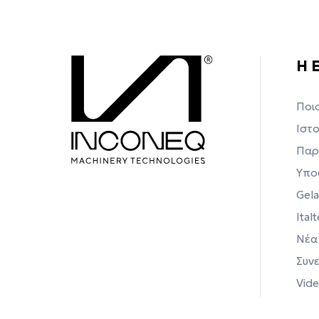
Η 
Ποιο
Ιστ
Παρ
Υπο
Gel
Ital
Νέα
Συν
Vide