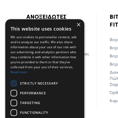
ΑΝΟΞΕΙΔΩΤΕΣ
ΒΙ
×
ΚΑΤΑΣΚΕΥΕΣ
FI
This website uses cookies
We use cookies to personalise content, ads
Ανοξείδωτα Ερμάρια-Πάγκοι
Βιτρ
and to analyse our traffic. We also share
Εργασίας
information about your use of our site with
Βιτρ
our advertising and analytics partners who
Ανοξείδωτα Τραπέζια Εργασίας
Βιτρ
may combine it with other information that
Ανοξείδωτες Λάντζες
you’ve provided to them or that they’ve
Βιτρ
collected from your use of their services.
Ανοξείδωτες Φωτιές
Δια
Read more
Ανοξείδωτος Εξοπλισμός
Πώλη
STRICTLY NECESSARY
Εργαστηρίων
Ζαχ
Όρθι
PERFORMANCE
Καρ
TARGETING
FUNCTIONALITY