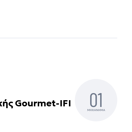
01
κής Gourmet-IFI
ΜΗΧΑΝΗΜΑ