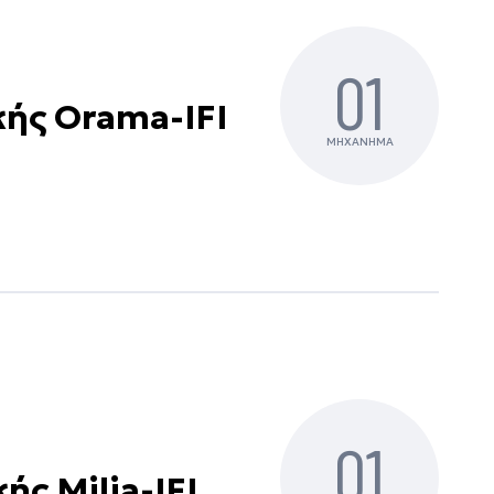
01
κής Orama-IFI
ΜΗΧΑΝΗΜΑ
01
ής Milia-IFI