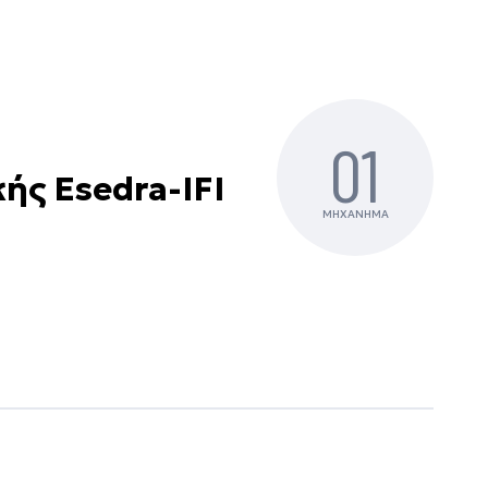
01
ής Esedra-IFI
ΜΗΧΑΝΗΜΑ