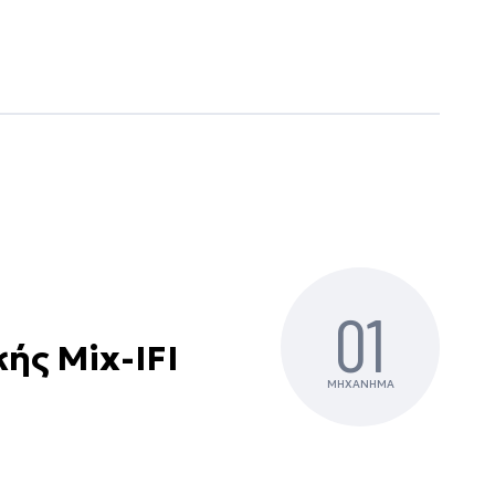
01
ής Mix-IFI
ΜΗΧΑΝΗΜΑ