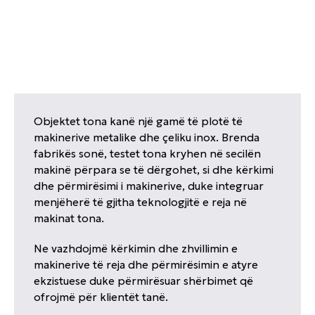
Objektet tona kanë një gamë të plotë të
makinerive metalike dhe çeliku inox. Brenda
fabrikës sonë, testet tona kryhen në secilën
makinë përpara se të dërgohet, si dhe kërkimi
dhe përmirësimi i makinerive, duke integruar
menjëherë të gjitha teknologjitë e reja në
makinat tona.
Ne vazhdojmë kërkimin dhe zhvillimin e
makinerive të reja dhe përmirësimin e atyre
ekzistuese duke përmirësuar shërbimet që
ofrojmë për klientët tanë.