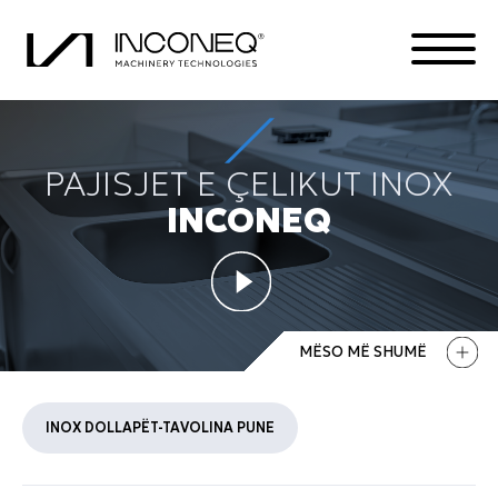
PAJISJET E ÇELIKUT INOX
PRODUKTET
INCONEQ
KOMPANIA
ZGJIDHJE TË INTEGRUARA
TË GJITHA GJËRAT INCONEQ
MËSO MË SHUMË
INOX DOLLAPËT-TAVOLINA PUNE