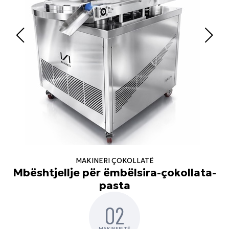
MAKINERI ÇOKOLLATË
Mbështjellje për ëmbëlsira-çokollata-
pasta
02
MAKINERITË