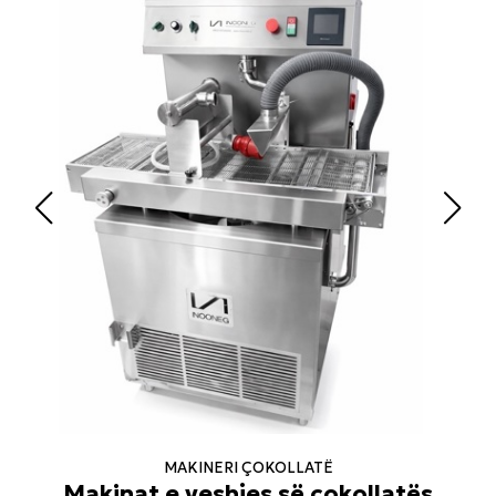
MAKINERI ÇOKOLLATË
Makinat e veshjes së çokollatës