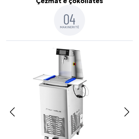
Çezmat e çokollatës
04
MAKINERITË