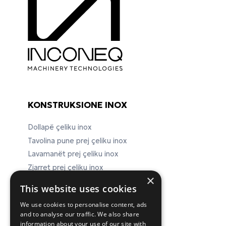
KONSTRUKSIONE INOX
Dollapë çeliku inox
Tavolina pune prej çeliku inox
Lavamanët prej çeliku inox
Zjarret prej çeliku inox
×
Pajisje laboratorike prej çeliku inox
This website uses cookies
We use cookies to personalise content, ads
and to analyse our traffic. We also share
ΕΠΙΚΟΙΝΩΝΙΑ
information about your use of our site with