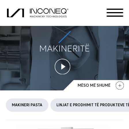
MAKINERITË
PRODUKTET
KOMPANIA
ZGJIDHJE TË INTEGRUARA
MËSO MË SHUMË
TË GJITHA GJËRAT INCONEQ
MAKINERI PASTA
LINJAT E PRODHIMIT TË PRODUKTEVE T