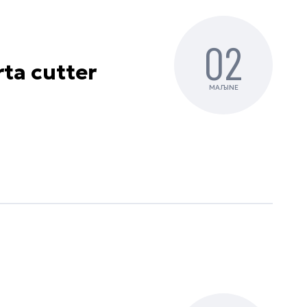
02
rta cutter
MAЉINE