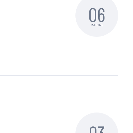
06
MAЉINE
03