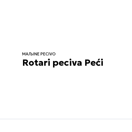
MAЉINE PECIVO
Rotari peciva Peći