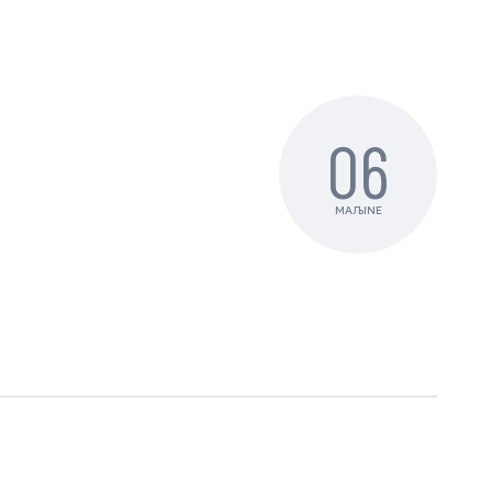
06
MAЉINE