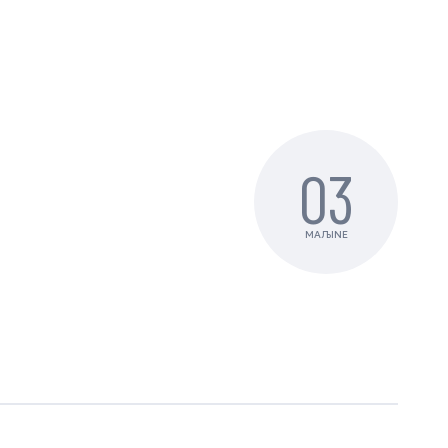
03
MAЉINE