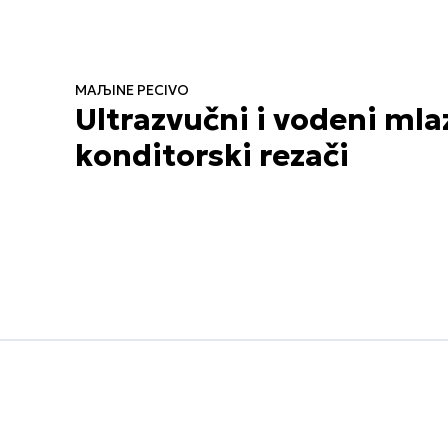
MAЉINE PECIVO
Ultrazvučni i vodeni mlaz
konditorski rezači