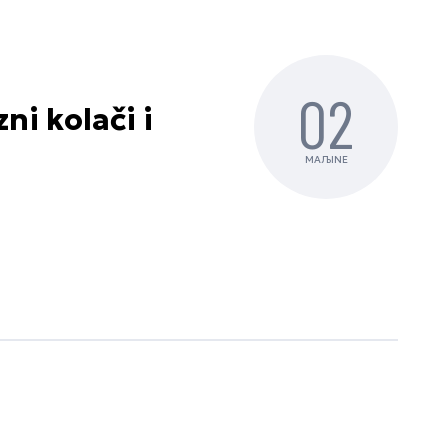
02
ni kolači i
MAЉINE