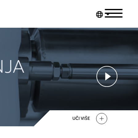
NJA
UČI VIŠE