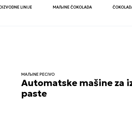
OIZVODNE LINIJE
MAЉINE ČOKOLADA
ČOKOLADA
MAЉINE PECIVO
Automatske mašine za iz
paste