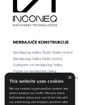
NERĐAJUĆE KONSTRUKCIJE
Nerđajućeg čelika Škatri-Radni stolovi
Nerđajućeg čelika Radni stolovi
Sudopere od nerđajućeg čelika
Požari od nerđajućeg čelika
×
Nerđajućeg čelika Laboratorijska oprema
This website uses cookies
We use cookies to personalise content, ads
and to analyse our traffic. We also share
ΕΠΙΚΟΙΝΩΝΙΑ
information about your use of our site with
our advertising and analytics partners who