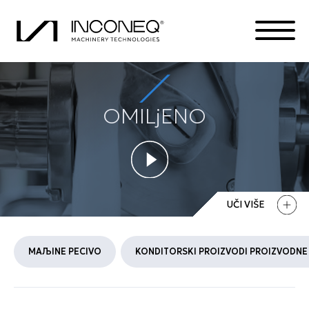
OMILjENO
PROIZVODA
O KOMPANIJI
INTEGRISANA REŠENJA
UČI VIŠE
SVE STVARI INCONEK
MAЉINE PECIVO
KONDITORSKI PROIZVODI PROIZVODNE 