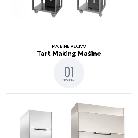
MAЉINE PECIVO
Tart Making Mašine
01
MAЉINA