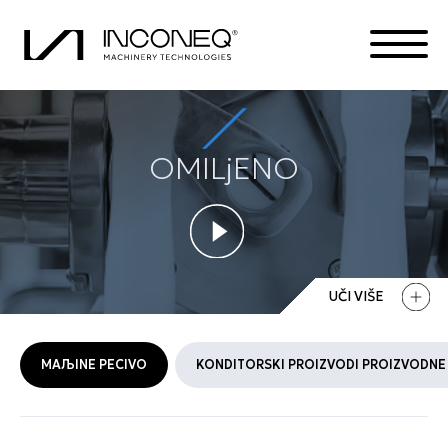
OMILjENO
PROIZVODA
O KOMPANIJI
INTEGRISANA REŠENJA
UČI VIŠE
SVE STVARI INCONEK
MAЉINE PECIVO
KONDITORSKI PROIZVODI PROIZVODNE 