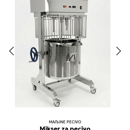
MAЉINE PECIVO
Mikser za pecivo