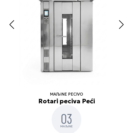
MAЉINE PECIVO
Rotari peciva Peći
03
MAЉINE