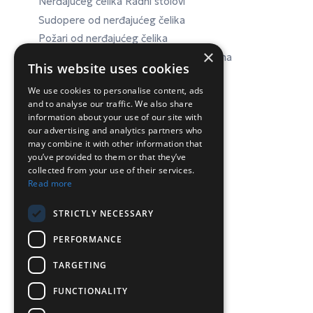
Nerđajućeg čelika Radni stolovi
Sudopere od nerđajućeg čelika
Požari od nerđajućeg čelika
×
Nerđajućeg čelika Laboratorijska oprema
This website uses cookies
We use cookies to personalise content, ads
and to analyse our traffic. We also share
ΕΠΙΚΟΙΝΩΝΙΑ
information about your use of our site with
our advertising and analytics partners who
may combine it with other information that
Chr.Lada 44, 12132, Peristeri, Atina
you’ve provided to them or that they’ve
collected from your use of their services.
Tel: 210-5746040, 210-5758849
Read more
P:
info@inconeq.gr
STRICTLY NECESSARY
PERFORMANCE
TARGETING
FUNCTIONALITY