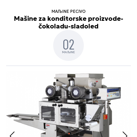
MAЉINE PECIVO
Mašine za konditorske proizvode-
čokoladu-sladoled
02
MAЉINE