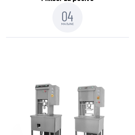
04
MAЉINE