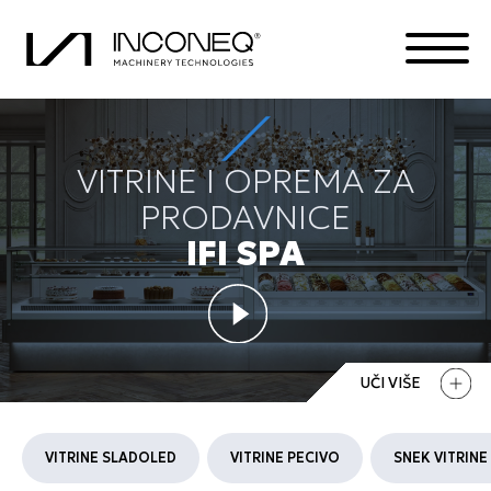
VITRINE I OPREMA ZA
PROIZVODA
PRODAVNICE
O KOMPANIJI
IFI SPA
INTEGRISANA REŠENJA
SVE STVARI INCONEK
UČI VIŠE
VITRINE SLADOLED
VITRINE PECIVO
SNEK VITRINE