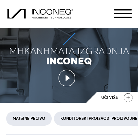
MHKANHMATA IZGRADNJA
PROIZVODA
INCONEQ
O KOMPANIJI
INTEGRISANA REŠENJA
SVE STVARI INCONEK
UČI VIŠE
MAЉINE PECIVO
KONDITORSKI PROIZVODI PROIZVODNE 