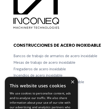
CONSTRUCCIONES DE ACERO INOXIDABLE
Bancos de trabajo de armarios de acero inoxidable
Mesas de trabajo de acero inoxidable
Fregaderos de acero inoxidable
Incendios de acero inoxidable
×
Equipos de laboratorio de acero inoxidable
This website uses cookies
We use cookies to personalise content, ads
and to analyse our traffic. We also share
ΕΠΙΚΟΙΝΩΝΙΑ
information about your use of our site with
our advertising and analytics partners who