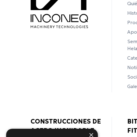
Qui
Hist
Pro
Apo
Semi
Hel
Cate
Noti
Soci
Gale
CONSTRUCCIONES DE
ΒΙ
ACERO INOXIDABLE
FI
×