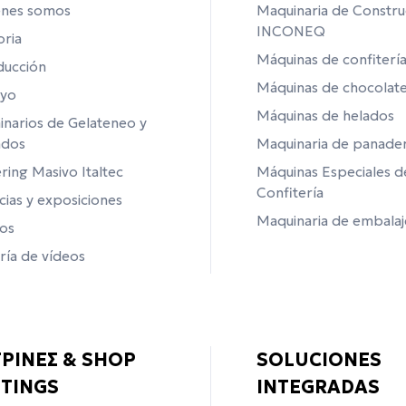
énes somos
Maquinaria de Constru
INCONEQ
oria
Máquinas de confiterí
ducción
Máquinas de chocolat
yo
Máquinas de helados
narios de Gelateneo y
ados
Maquinaria de panader
ring Masivo Italtec
Máquinas Especiales d
Confitería
cias y exposiciones
Maquinaria de embalaj
os
ría de vídeos
ΤΡΙΝΕΣ & SHOP
SOLUCIONES
TTINGS
INTEGRADAS