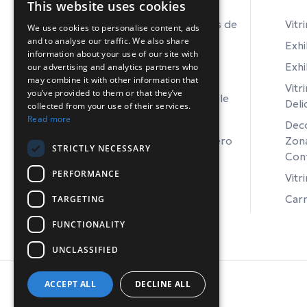
This website uses cookies
Bancos de trabajo de armarios de
Vitr
We use cookies to personalise content, ads
acero inoxidable
and to analyse our traffic. We also share
Exhi
information about your use of our site with
Mesas de trabajo de acero
Exhi
our advertising and analytics partners who
inoxidable
may combine it with other information that
Vitr
you’ve provided to them or that they’ve
Fregaderos de acero inoxidable
Deli
collected from your use of their services.
Read more
Incendios de acero inoxidable
Deco
Equipos de laboratorio de acero
Zona
STRICTLY NECESSARY
inoxidable
Conf
PERFORMANCE
Vitr
Carr
TARGETING
FUNCTIONALITY
UNCLASSIFIED
ACCEPT ALL
DECLINE ALL
© Copyright 2026 INCONEQ Hellas