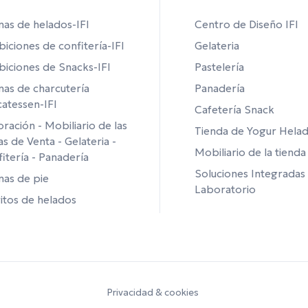
inas de helados-IFI
Centro de Diseño IFI
biciones de confitería-IFI
Gelateria
biciones de Snacks-IFI
Pastelería
inas de charcutería
Panadería
catessen-IFI
Cafetería Snack
ración - Mobiliario de las
Tienda de Yogur Hela
s de Venta - Gelateria -
Mobiliario de la tienda
itería - Panadería
Soluciones Integradas
inas de pie
Laboratorio
itos de helados
Privacidad & cookies