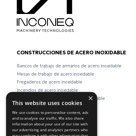
CONSTRUCCIONES DE ACERO INOXIDABLE
Bancos de trabajo de armarios de acero inoxidable
Mesas de trabajo de acero inoxidable
Fregaderos de acero inoxidable
Incendios de acero inoxidable
×
Equipos de laboratorio de acero inoxidable
This website uses cookies
We use cookies to personalise content, ads
and to analyse our traffic. We also share
ΕΠΙΚΟΙΝΩΝΙΑ
information about your use of our site with
our advertising and analytics partners who
may combine it with other information that