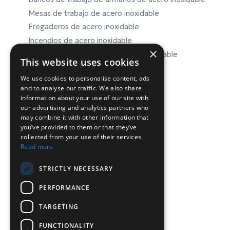
Mesas de trabajo de acero inoxidable
Fregaderos de acero inoxidable
Incendios de acero inoxidable
×
Equipos de laboratorio de acero inoxidable
This website uses cookies
We use cookies to personalise content, ads
and to analyse our traffic. We also share
ΕΠΙΚΟΙΝΩΝΙΑ
information about your use of our site with
our advertising and analytics partners who
may combine it with other information that
Chr.Lada 44, 12132, Peristeri, Atenas
you’ve provided to them or that they’ve
collected from your use of their services.
T: 210-5746040, 210-5758849
Read more
P:
info@inconeq.gr
STRICTLY NECESSARY
PERFORMANCE
TARGETING
FUNCTIONALITY