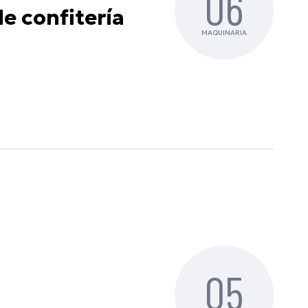
06
e confitería
MAQUINARIA
05