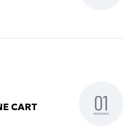
01
ONE CART
MÁQUINA